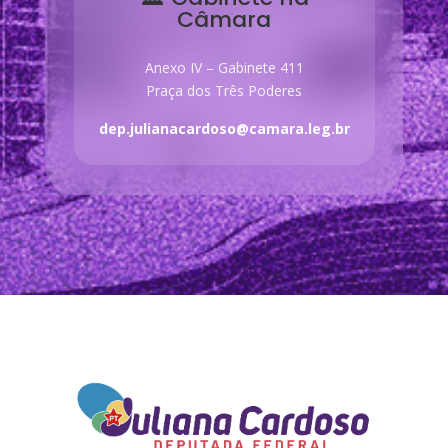
Câmara
Anexo IV – Gabinete 411
Praça dos Três Poderes
dep.julianacardoso@camara.leg.br