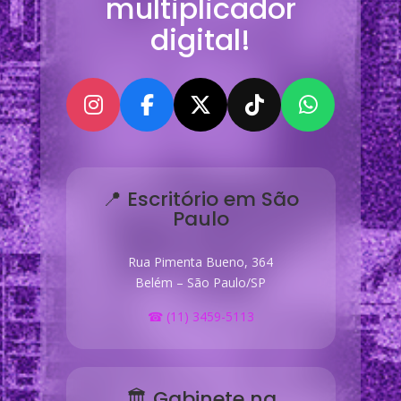
multiplicador
digital!
📍 Escritório em São
Paulo
Rua Pimenta Bueno, 364
Belém – São Paulo/SP
☎ (11) 3459-5113
🏛 Gabinete na