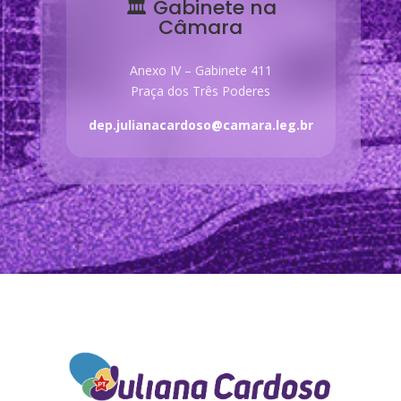
🏛 Gabinete na
Câmara
Anexo IV – Gabinete 411
Praça dos Três Poderes
dep.julianacardoso@camara.leg.br