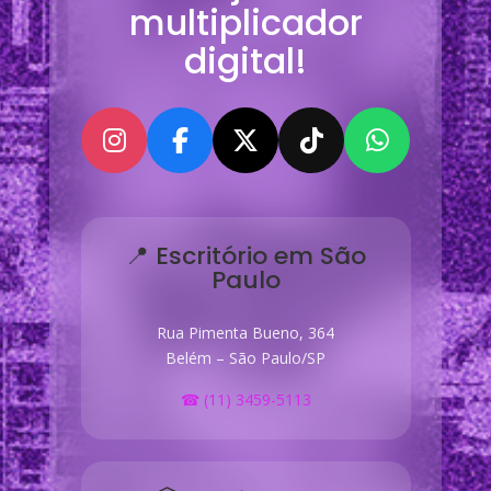
multiplicador
digital!
📍 Escritório em São
Paulo
Rua Pimenta Bueno, 364
Belém – São Paulo/SP
☎ (11) 3459-5113