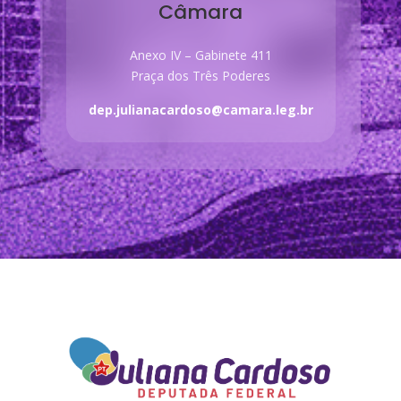
Câmara
Anexo IV – Gabinete 411
Praça dos Três Poderes
dep.julianacardoso@camara.leg.br