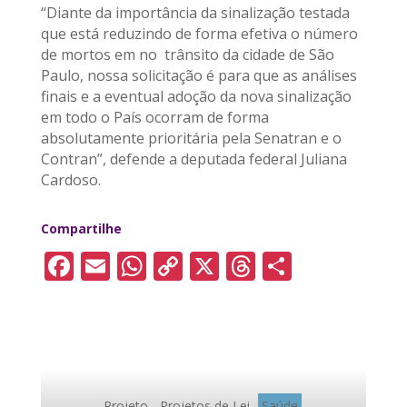
“Diante da importância da sinalização testada
que está reduzindo de forma efetiva o número
de mortos em no trânsito da cidade de São
Paulo, nossa solicitação é para que as análises
finais e a eventual adoção da nova sinalização
em todo o País ocorram de forma
absolutamente prioritária pela Senatran e o
Contran”, defende a deputada federal Juliana
Cardoso.
Compartilhe
F
E
W
C
X
T
S
a
m
h
o
h
h
c
ai
a
p
re
a
e
l
ts
y
a
re
b
A
Li
d
Projeto
Projetos de Lei
Saúde