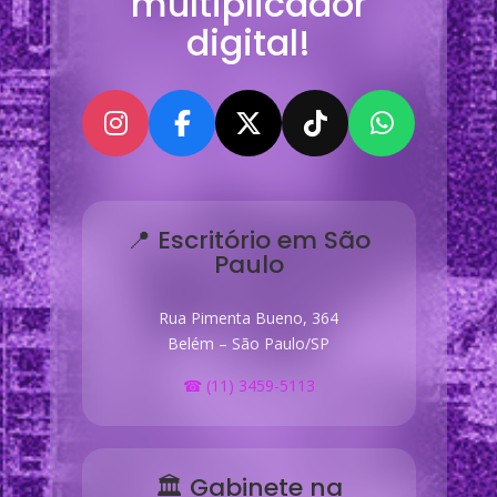
multiplicador
digital!
📍 Escritório em São
Paulo
Rua Pimenta Bueno, 364
Belém – São Paulo/SP
☎ (11) 3459-5113
🏛 Gabinete na