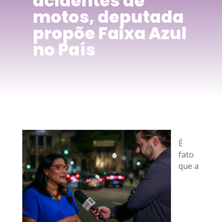
acidentes de
motos, deputada
propõe Faixa Azul
no País
É
fato
que a