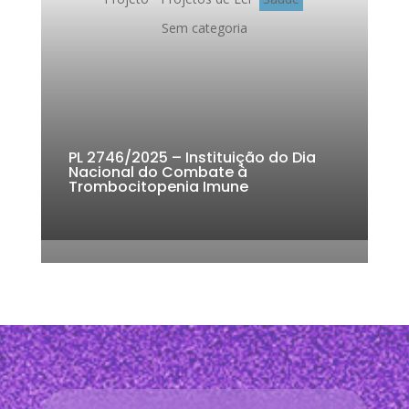
o
p
n
s
o
p
k
Sem categoria
k
PL 2746/2025 – Instituição do Dia
Nacional do Combate à
Trombocitopenia Imune