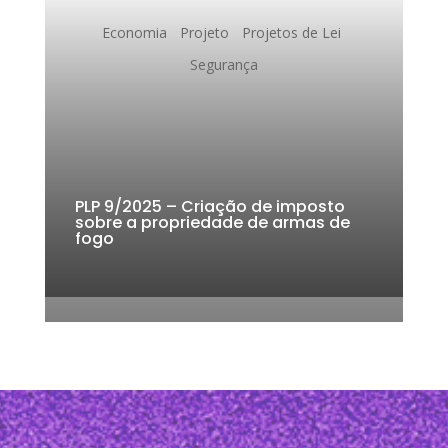
o
p
n
s
Economia
Projeto
Projetos de Lei
o
p
k
Segurança
k
PLP 9/2025 – Criação de imposto
sobre a propriedade de armas de
fogo