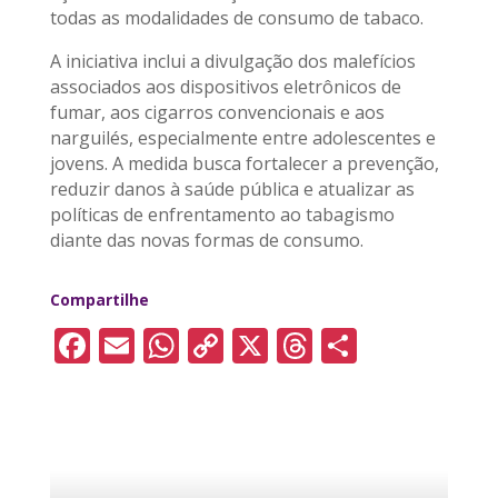
todas as modalidades de consumo de tabaco.
A iniciativa inclui a divulgação dos malefícios
associados aos dispositivos eletrônicos de
fumar, aos cigarros convencionais e aos
narguilés, especialmente entre adolescentes e
jovens. A medida busca fortalecer a prevenção,
reduzir danos à saúde pública e atualizar as
políticas de enfrentamento ao tabagismo
diante das novas formas de consumo.
Compartilhe
F
E
W
C
X
T
S
a
m
h
o
h
h
c
ai
a
p
re
a
e
l
ts
y
a
re
b
A
Li
d