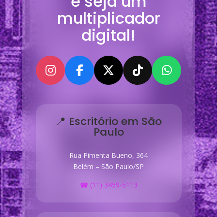
e seja um
multiplicador
digital!
📍 Escritório em São
Paulo
Rua Pimenta Bueno, 364
Belém – São Paulo/SP
☎ (11) 3459-5113