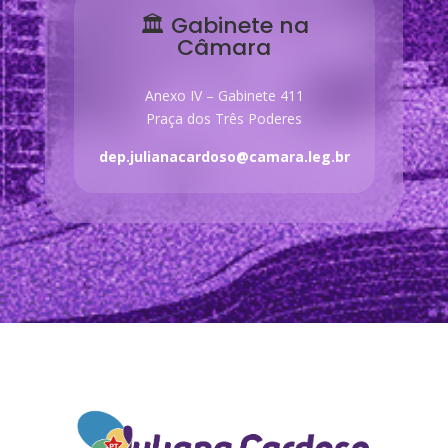
🏛 Gabinete na
Câmara
Anexo IV – Gabinete 411
Praça dos Três Poderes
dep.julianacardoso@camara.leg.br