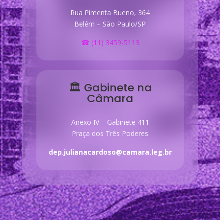
Rua Pimenta Bueno, 364
Belém – São Paulo/SP
☎ (11) 3459-5113
🏛 Gabinete na
Câmara
Anexo IV – Gabinete 411
Praça dos Três Poderes
dep.julianacardoso@camara.leg.br