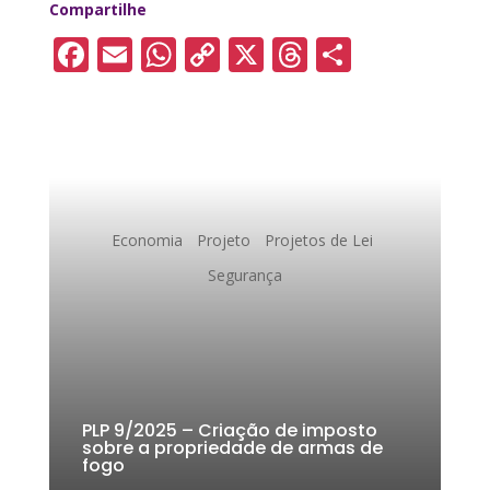
Compartilhe
F
E
W
C
X
T
S
a
m
h
o
h
h
c
ai
a
p
re
a
e
l
ts
y
a
re
b
A
Li
d
o
p
n
s
Economia
Projeto
Projetos de Lei
o
p
k
Segurança
k
PLP 9/2025 – Criação de imposto
sobre a propriedade de armas de
fogo