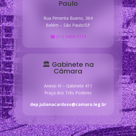
Paulo
Rua Pimenta Bueno, 364
Belém – São Paulo/SP
☎ (11) 3459-5113
🏛 Gabinete na
Câmara
Anexo IV – Gabinete 411
Praça dos Três Poderes
dep.julianacardoso@camara.leg.br