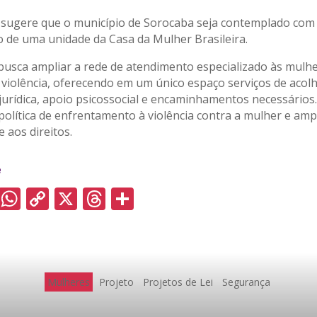
 sugere que o município de Sorocaba seja contemplado com
 de uma unidade da Casa da Mulher Brasileira.
a busca ampliar a rede de atendimento especializado às mulh
 violência, oferecendo em um único espaço serviços de acol
jurídica, apoio psicossocial e encaminhamentos necessários
 política de enfrentamento à violência contra a mulher e amp
e aos direitos.
e
E
W
C
X
T
S
m
h
o
h
h
ai
a
p
re
a
ts
y
a
re
A
Li
d
Mulheres
Projeto
Projetos de Lei
Segurança
p
n
s