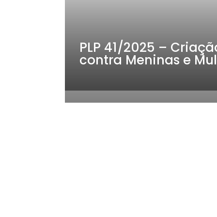
o
k
PLP 41/2025 – Criaçã
contra Meninas e Mu
Acom