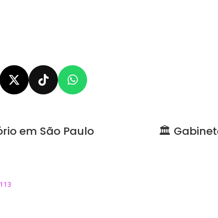
 sociais e seja um mu
l!
tório em São Paulo
🏛 Gabine
Bueno, 364
Anexo IV – Gabine
aulo/SP
Praça dos Três Po
5113
dep.julianacard