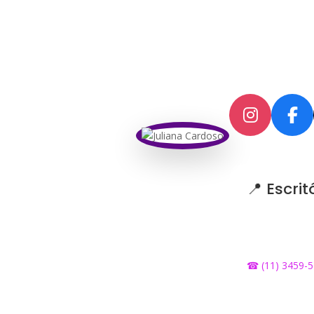
redes
digita
📍 Escri
Rua Pimenta 
Belém – São P
☎ (11) 3459-