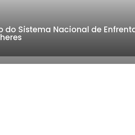
p
k
o do Sistema Nacional de Enfren
lheres
panhe o mandato, mo