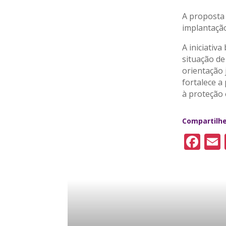
A proposta
implantação
A iniciativ
situação de
orientação 
fortalece a
à proteção 
Compartilh
F
a
c
e
l
b
o