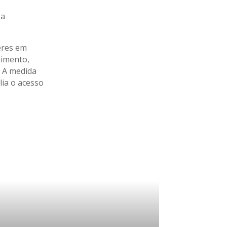
 a
eres em
himento,
. A medida
lia o acesso