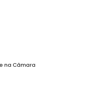
ltiplicador
te na Câmara
te 411
deres
oso@camara.leg.br