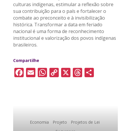
culturas indígenas, estimular a reflexão sobre
sua contribuição para o país e fortalecer o
combate ao preconceito e à invisibilização
histórica. Transformar a data em feriado
nacional é uma forma de reconhecimento
institucional e valorização dos povos indígenas
brasileiros.
Compartilhe
F
E
W
C
X
T
S
a
m
h
o
h
h
c
ai
a
p
re
a
e
l
ts
y
a
re
b
A
Li
d
o
p
n
s
Economia
Projeto
Projetos de Lei
o
p
k