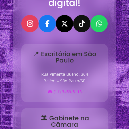
digital!
📍 Escritório em São
Paulo
Rua Pimenta Bueno, 364
Belém – São Paulo/SP
☎ (11) 3459-5113
🏛 Gabinete na
Câmara