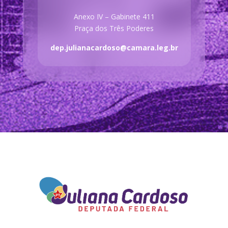
Anexo IV – Gabinete 411
Praça dos Três Poderes
dep.julianacardoso@camara.leg.br