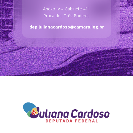
Anexo IV – Gabinete 411
Praça dos Três Poderes
dep.julianacardoso@camara.leg.br