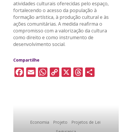
atividades culturais oferecidas pelo espaço,
fortalecendo o acesso da população à
formação artística, à produção cultural e às
ações comunitárias. A medida reafirma o
compromisso com a valorização da cultura
como direito e como instrumento de
desenvolvimento social.
Compartilhe
F
E
W
C
X
T
S
a
m
h
o
h
h
c
ai
a
p
re
a
e
l
ts
y
a
re
b
A
Li
d
o
p
n
s
Economia
Projeto
Projetos de Lei
o
p
k
Segurança