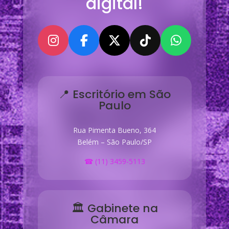
digital!
📍 Escritório em São
Paulo
Rua Pimenta Bueno, 364
Belém – São Paulo/SP
☎ (11) 3459-5113
🏛 Gabinete na
Câmara