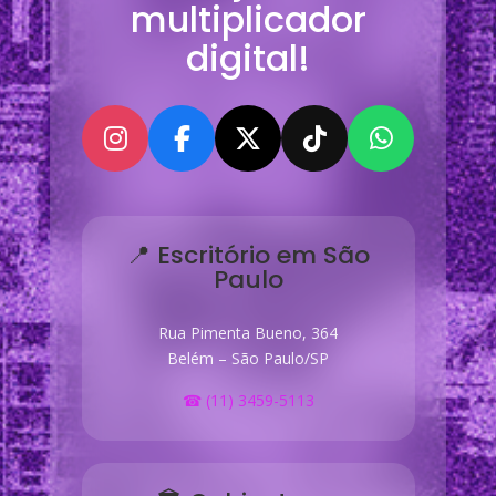
multiplicador
digital!
📍 Escritório em São
Paulo
Rua Pimenta Bueno, 364
Belém – São Paulo/SP
☎ (11) 3459-5113