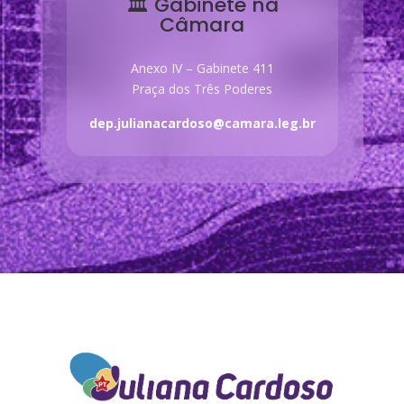
🏛 Gabinete na
Câmara
Anexo IV – Gabinete 411
Praça dos Três Poderes
dep.julianacardoso@camara.leg.br