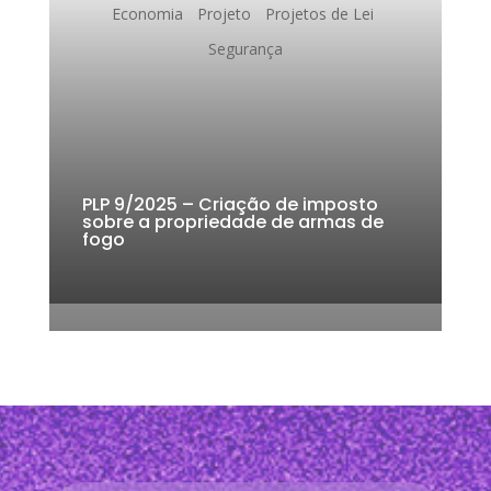
o
p
n
s
Economia
Projeto
Projetos de Lei
o
p
k
Segurança
k
PLP 9/2025 – Criação de imposto
sobre a propriedade de armas de
fogo