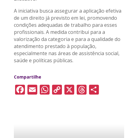
A iniciativa busca assegurar a aplicação efetiva
de um direito já previsto em lei, promovendo
condições adequadas de trabalho para esses
profissionais. A medida contribui para a
valorização da categoria e para a qualidade do
atendimento prestado à população,
especialmente nas áreas de assistência social,
saúde e políticas públicas.
Compartilhe
F
E
W
C
X
T
S
a
m
h
o
h
h
c
ai
a
p
re
a
e
l
ts
y
a
re
b
A
Li
d