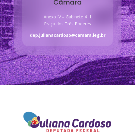
Câmara
Anexo IV – Gabinete 411
Praça dos Três Poderes
dep.julianacardoso@camara.leg.br