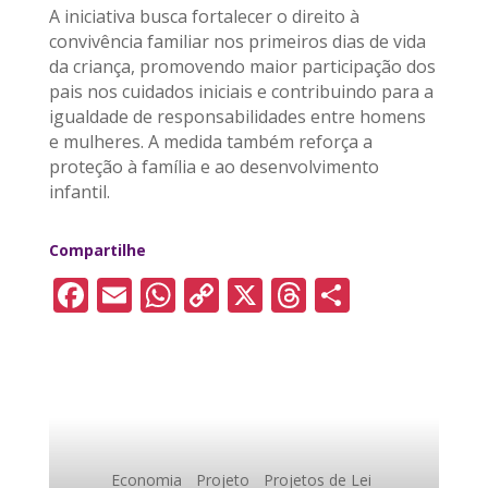
A iniciativa busca fortalecer o direito à
convivência familiar nos primeiros dias de vida
da criança, promovendo maior participação dos
pais nos cuidados iniciais e contribuindo para a
igualdade de responsabilidades entre homens
e mulheres. A medida também reforça a
proteção à família e ao desenvolvimento
infantil.
Compartilhe
F
E
W
C
X
T
S
a
m
h
o
h
h
c
ai
a
p
re
a
e
l
ts
y
a
re
b
A
Li
d
o
p
n
s
Economia
Projeto
Projetos de Lei