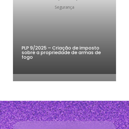
o
p
k
Segurança
k
PLP 9/2025 – Criação de imposto
sobre a propriedade de armas de
fogo