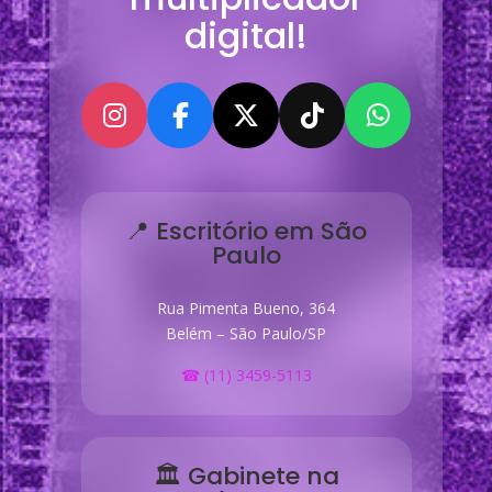
digital!
📍 Escritório em São
Paulo
Rua Pimenta Bueno, 364
Belém – São Paulo/SP
☎ (11) 3459-5113
🏛 Gabinete na