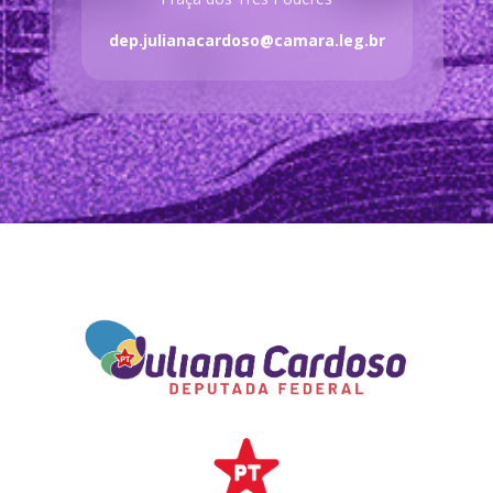
dep.julianacardoso@camara.leg.br