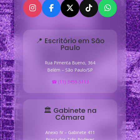
📍 Escritório em São
Paulo
Rua Pimenta Bueno, 364
Belém – São Paulo/SP
☎ (11) 3459-5113
🏛 Gabinete na
Câmara
Anexo IV – Gabinete 411
Praça dos Três Poderes