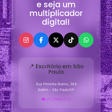
e seja um
multiplicador
digital!
📍 Escritório em São
Paulo
Rua Pimenta Bueno, 364
Belém – São Paulo/SP
☎ (11) 3459-5113