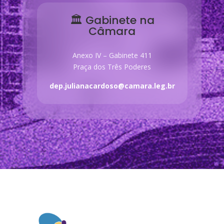
🏛 Gabinete na
Câmara
Anexo IV – Gabinete 411
Praça dos Três Poderes
dep.julianacardoso@camara.leg.br