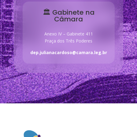
🏛 Gabinete na
Câmara
Anexo IV – Gabinete 411
Praça dos Três Poderes
dep.julianacardoso@camara.leg.br