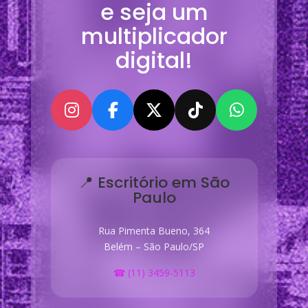
e seja um
multiplicador
digital!
📍 Escritório em São
Paulo
Rua Pimenta Bueno, 364
Belém – São Paulo/SP
☎ (11) 3459-5113