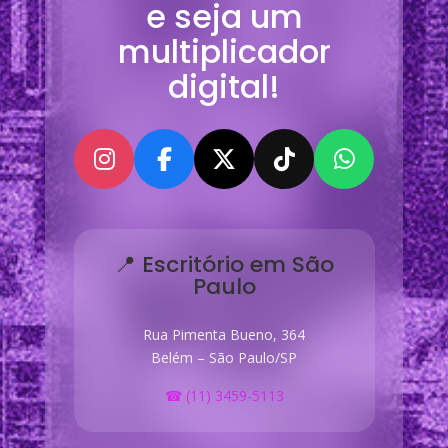
e seja um
multiplicador
digital!
📍 Escritório em São
Paulo
Rua Pimenta Bueno, 364
Belém – São Paulo/SP
☎ (11) 3459-5113