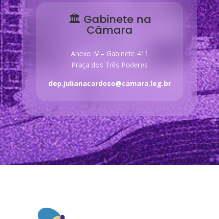
🏛 Gabinete na
Câmara
Anexo IV – Gabinete 411
Praça dos Três Poderes
dep.julianacardoso@camara.leg.br